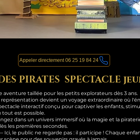
Appeler directement 06 25 19 84 24
 DES PIRATES SPECTACLE jeu
aventure taillée pour les petits explorateurs dès 3 ans.
 représentation devient un voyage extraordinaire où l'ém
pectacle interactif conçu pour captiver les enfants, stimul
 tout est possible.
gez dans un univers immersif où la magie et la pirateri
dès les premières secondes.
i, le public ne regarde pas : il participe ! Chaque enf
sur scène pour des souvenirs gravés à jamais.