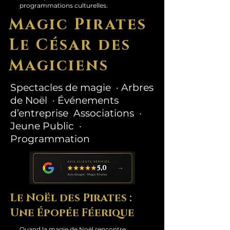
programmations culturelles.
Magic Pirates
Le César des
Magiciens
Spectacles de magie · Arbres
de Noël · Événements
d’entreprise Associations ·
Jeune Public ·
Programmation
Le Noël des Pirates :
Une Épopée Féerique
Quand la magie de Noël rencontre