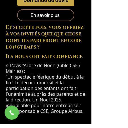
Demande de devis
En savoir plus
Et si cette fois, vous offriez
à vos invités quelque chose
dont ils parleront encore
longtemps ?
Ils nous ont fait confiance
⭐ L'avis "Arbre de Noël" (Cible CSE /
Mairies) :
"Un spectacle féerique du début à la
fin ! Le décor immersif et la
participation des enfants ont fait
l'unanimité auprès des parents et de
la direction. Un Noël 2025
inoubliable pour notre entreprise."
— Responsable CSE, Groupe Airbus.