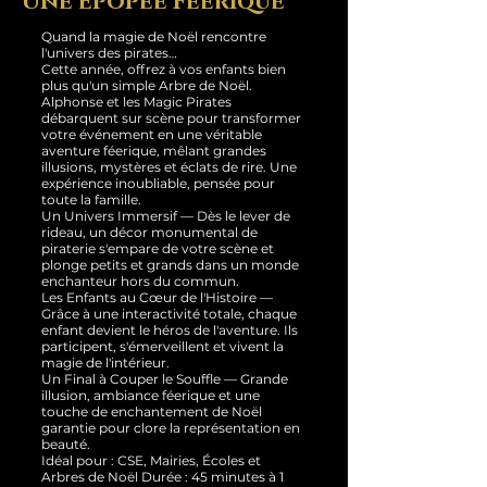
Une Épopée Féerique
Quand la magie de Noël rencontre
l'univers des pirates…
Cette année, offrez à vos enfants bien
plus qu'un simple Arbre de Noël.
Alphonse et les Magic Pirates
débarquent sur scène pour transformer
votre événement en une véritable
aventure féerique, mêlant grandes
illusions, mystères et éclats de rire. Une
expérience inoubliable, pensée pour
toute la famille.
Un Univers Immersif — Dès le lever de
rideau, un décor monumental de
piraterie s'empare de votre scène et
plonge petits et grands dans un monde
enchanteur hors du commun.
Les Enfants au Cœur de l'Histoire —
Grâce à une interactivité totale, chaque
enfant devient le héros de l'aventure. Ils
participent, s'émerveillent et vivent la
magie de l'intérieur.
Un Final à Couper le Souffle — Grande
illusion, ambiance féerique et une
touche de enchantement de Noël
garantie pour clore la représentation en
beauté.
Idéal pour : CSE, Mairies, Écoles et
Arbres de Noël Durée : 45 minutes à 1