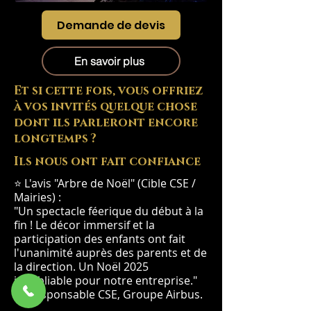
Demande de devis
En savoir plus
Et si cette fois, vous offriez
à vos invités quelque chose
dont ils parleront encore
longtemps ?
Ils nous ont fait confiance
⭐ L'avis "Arbre de Noël" (Cible CSE /
Mairies) :
"Un spectacle féerique du début à la
fin ! Le décor immersif et la
participation des enfants ont fait
l'unanimité auprès des parents et de
la direction. Un Noël 2025
inoubliable pour notre entreprise."
— Responsable CSE, Groupe Airbus.