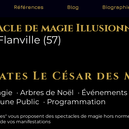
Références
Blog
Biographi
acle de magie Illusion
anville (57)
ates Le César des 
gie · Arbres de Noël · Événements 
eune Public · Programmation
tes" vous proposent des spectacles de magie hors nor
 de vos manifestations