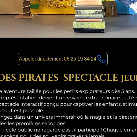
Appeler directement 06 25 19 84 24
 DES PIRATES SPECTACLE jeu
aventure taillée pour les petits explorateurs dès 3 ans.
 représentation devient un voyage extraordinaire où l'ém
pectacle interactif conçu pour captiver les enfants, stimul
 tout est possible.
gez dans un univers immersif où la magie et la pirateri
dès les premières secondes.
i, le public ne regarde pas : il participe ! Chaque enf
sur scène pour des souvenirs gravés à jamais.