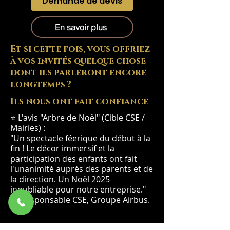
Demande de devis
En savoir plus
Et si cette fois, vous offriez
à vos invités quelque chose
dont ils parleront encore
longtemps ?
Ils nous ont fait confiance
⭐ L'avis "Arbre de Noël" (Cible CSE /
Mairies) :
"Un spectacle féerique du début à la
fin ! Le décor immersif et la
participation des enfants ont fait
l'unanimité auprès des parents et de
la direction. Un Noël 2025
inoubliable pour notre entreprise."
— Responsable CSE, Groupe Airbus.