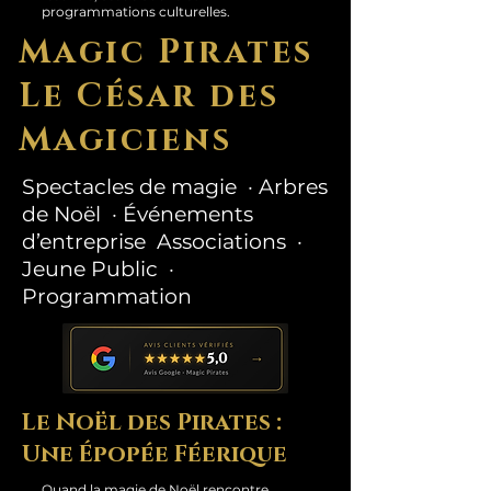
programmations culturelles.
Magic Pirates
Le César des
Magiciens
Spectacles de magie · Arbres
de Noël · Événements
d’entreprise Associations ·
Jeune Public ·
Programmation
Le Noël des Pirates :
Une Épopée Féerique
Quand la magie de Noël rencontre