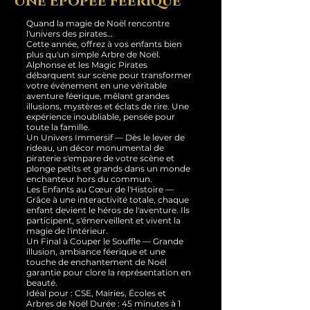
Une Épopée Féerique
Quand la magie de Noël rencontre
l'univers des pirates…
Cette année, offrez à vos enfants bien
plus qu'un simple Arbre de Noël.
Alphonse et les Magic Pirates
débarquent sur scène pour transformer
votre événement en une véritable
aventure féerique, mêlant grandes
illusions, mystères et éclats de rire. Une
expérience inoubliable, pensée pour
toute la famille.
Un Univers Immersif — Dès le lever de
rideau, un décor monumental de
piraterie s'empare de votre scène et
plonge petits et grands dans un monde
enchanteur hors du commun.
Les Enfants au Cœur de l'Histoire —
Grâce à une interactivité totale, chaque
enfant devient le héros de l'aventure. Ils
participent, s'émerveillent et vivent la
magie de l'intérieur.
Un Final à Couper le Souffle — Grande
illusion, ambiance féerique et une
touche de enchantement de Noël
garantie pour clore la représentation en
beauté.
Idéal pour : CSE, Mairies, Écoles et
Arbres de Noël Durée : 45 minutes à 1