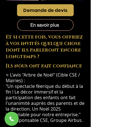
Demande de devis
En savoir plus
Et si cette fois, vous offriez
à vos invités quelque chose
dont ils parleront encore
longtemps ?
Ils nous ont fait confiance
⭐ L'avis "Arbre de Noël" (Cible CSE /
Mairies) :
"Un spectacle féerique du début à la
fin ! Le décor immersif et la
participation des enfants ont fait
l'unanimité auprès des parents et de
la direction. Un Noël 2025
inoubliable pour notre entreprise."
— Responsable CSE, Groupe Airbus.