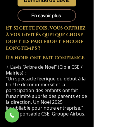
Demande de devis
En savoir plus
Et si cette fois, vous offriez
à vos invités quelque chose
dont ils parleront encore
longtemps ?
Ils nous ont fait confiance
⭐ L'avis "Arbre de Noël" (Cible CSE /
Mairies) :
"Un spectacle féerique du début à la
fin ! Le décor immersif et la
participation des enfants ont fait
l'unanimité auprès des parents et de
la direction. Un Noël 2025
inoubliable pour notre entreprise."
— Responsable CSE, Groupe Airbus.