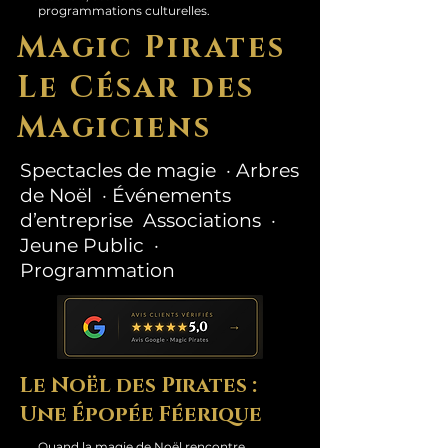
programmations culturelles.
Magic Pirates
Le César des
Magiciens
Spectacles de magie · Arbres
de Noël · Événements
d’entreprise Associations ·
Jeune Public ·
Programmation
Le Noël des Pirates :
Une Épopée Féerique
Quand la magie de Noël rencontre