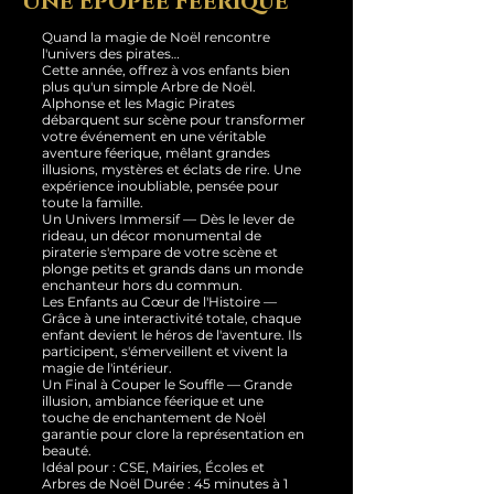
Une Épopée Féerique
Quand la magie de Noël rencontre
l'univers des pirates…
Cette année, offrez à vos enfants bien
plus qu'un simple Arbre de Noël.
Alphonse et les Magic Pirates
débarquent sur scène pour transformer
votre événement en une véritable
aventure féerique, mêlant grandes
illusions, mystères et éclats de rire. Une
expérience inoubliable, pensée pour
toute la famille.
Un Univers Immersif — Dès le lever de
rideau, un décor monumental de
piraterie s'empare de votre scène et
plonge petits et grands dans un monde
enchanteur hors du commun.
Les Enfants au Cœur de l'Histoire —
Grâce à une interactivité totale, chaque
enfant devient le héros de l'aventure. Ils
participent, s'émerveillent et vivent la
magie de l'intérieur.
Un Final à Couper le Souffle — Grande
illusion, ambiance féerique et une
touche de enchantement de Noël
garantie pour clore la représentation en
beauté.
Idéal pour : CSE, Mairies, Écoles et
Arbres de Noël Durée : 45 minutes à 1