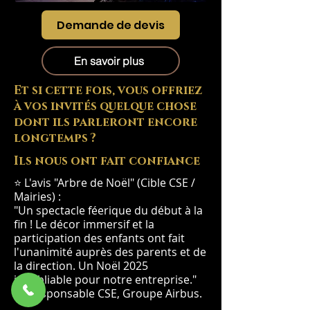
Demande de devis
En savoir plus
Et si cette fois, vous offriez
à vos invités quelque chose
dont ils parleront encore
longtemps ?
Ils nous ont fait confiance
⭐ L'avis "Arbre de Noël" (Cible CSE /
Mairies) :
"Un spectacle féerique du début à la
fin ! Le décor immersif et la
participation des enfants ont fait
l'unanimité auprès des parents et de
la direction. Un Noël 2025
inoubliable pour notre entreprise."
— Responsable CSE, Groupe Airbus.