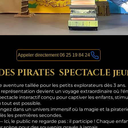
Appeler directement 06 25 19 84 24
 DES PIRATES SPECTACLE jeu
aventure taillée pour les petits explorateurs dès 3 ans.
 représentation devient un voyage extraordinaire où l'ém
pectacle interactif conçu pour captiver les enfants, stimul
 tout est possible.
gez dans un univers immersif où la magie et la pirateri
dès les premières secondes.
i, le public ne regarde pas : il participe ! Chaque enf
sur scène pour des souvenirs gravés à jamais.