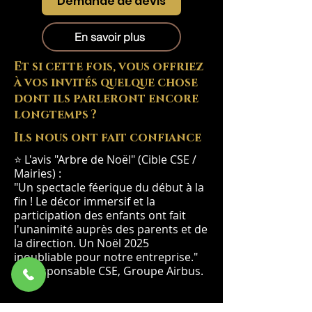
Demande de devis
En savoir plus
Et si cette fois, vous offriez
à vos invités quelque chose
dont ils parleront encore
longtemps ?
Ils nous ont fait confiance
⭐ L'avis "Arbre de Noël" (Cible CSE /
Mairies) :
"Un spectacle féerique du début à la
fin ! Le décor immersif et la
participation des enfants ont fait
l'unanimité auprès des parents et de
la direction. Un Noël 2025
inoubliable pour notre entreprise."
— Responsable CSE, Groupe Airbus.