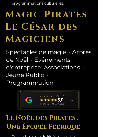
programmations culturelles.
Magic Pirates
Le César des
Magiciens
Spectacles de magie · Arbres
de Noël · Événements
d’entreprise Associations ·
Jeune Public ·
Programmation
Le Noël des Pirates :
Une Épopée Féerique
Quand la magie de Noël rencontre