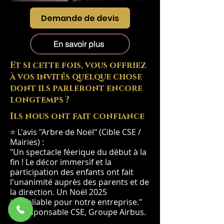
Demande de devis
En savoir plus
Et si cette fois, vous offriez
à vos invités quelque chose
dont ils parleront encore
longtemps ?
Ils nous ont fait confiance
⭐ L'avis "Arbre de Noël" (Cible CSE /
Mairies) :
"Un spectacle féerique du début à la
fin ! Le décor immersif et la
participation des enfants ont fait
l'unanimité auprès des parents et de
la direction. Un Noël 2025
inoubliable pour notre entreprise."
— Responsable CSE, Groupe Airbus.