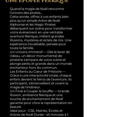
Une Épopée Féerique
Quand la magie de Noël rencontre
l'univers des pirates…
Cette année, offrez à vos enfants bien
plus qu'un simple Arbre de Noël.
Alphonse et les Magic Pirates
débarquent sur scène pour transformer
votre événement en une véritable
aventure féerique, mêlant grandes
illusions, mystères et éclats de rire. Une
expérience inoubliable, pensée pour
toute la famille.
Un Univers Immersif — Dès le lever de
rideau, un décor monumental de
piraterie s'empare de votre scène et
plonge petits et grands dans un monde
enchanteur hors du commun.
Les Enfants au Cœur de l'Histoire —
Grâce à une interactivité totale, chaque
enfant devient le héros de l'aventure. Ils
participent, s'émerveillent et vivent la
magie de l'intérieur.
Un Final à Couper le Souffle — Grande
illusion, ambiance féerique et une
touche de enchantement de Noël
garantie pour clore la représentation en
beauté.
Idéal pour : CSE, Mairies, Écoles et
Arbres de Noël Durée : 45 minutes à 1