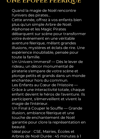
Une Épopée Féerique
Quand la magie de Noël rencontre
l'univers des pirates…
Cette année, offrez à vos enfants bien
plus qu'un simple Arbre de Noël.
Alphonse et les Magic Pirates
débarquent sur scène pour transformer
votre événement en une véritable
aventure féerique, mêlant grandes
illusions, mystères et éclats de rire. Une
expérience inoubliable, pensée pour
toute la famille.
Un Univers Immersif — Dès le lever de
rideau, un décor monumental de
piraterie s'empare de votre scène et
plonge petits et grands dans un monde
enchanteur hors du commun.
Les Enfants au Cœur de l'Histoire —
Grâce à une interactivité totale, chaque
enfant devient le héros de l'aventure. Ils
participent, s'émerveillent et vivent la
magie de l'intérieur.
Un Final à Couper le Souffle — Grande
illusion, ambiance féerique et une
touche de enchantement de Noël
garantie pour clore la représentation en
beauté.
Idéal pour : CSE, Mairies, Écoles et
Arbres de Noël Durée : 45 minutes à 1