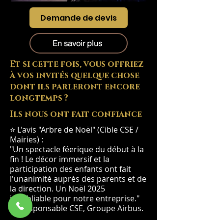
Demande de devis
En savoir plus
Et si cette fois, vous offriez
à vos invités quelque chose
dont ils parleront encore
longtemps ?
Ils nous ont fait confiance
⭐ L'avis "Arbre de Noël" (Cible CSE /
Mairies) :
"Un spectacle féerique du début à la
fin ! Le décor immersif et la
participation des enfants ont fait
l'unanimité auprès des parents et de
la direction. Un Noël 2025
inoubliable pour notre entreprise."
— Responsable CSE, Groupe Airbus.