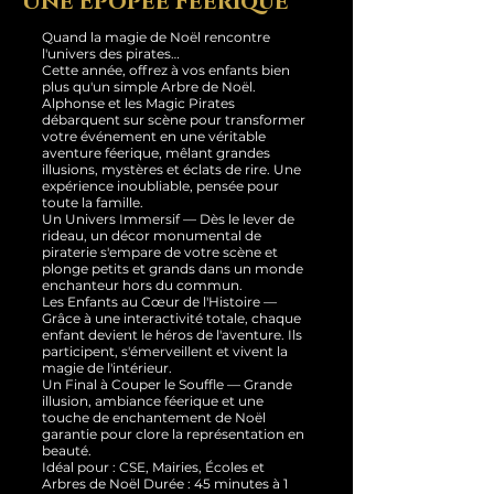
Une Épopée Féerique
Quand la magie de Noël rencontre
l'univers des pirates…
Cette année, offrez à vos enfants bien
plus qu'un simple Arbre de Noël.
Alphonse et les Magic Pirates
débarquent sur scène pour transformer
votre événement en une véritable
aventure féerique, mêlant grandes
illusions, mystères et éclats de rire. Une
expérience inoubliable, pensée pour
toute la famille.
Un Univers Immersif — Dès le lever de
rideau, un décor monumental de
piraterie s'empare de votre scène et
plonge petits et grands dans un monde
enchanteur hors du commun.
Les Enfants au Cœur de l'Histoire —
Grâce à une interactivité totale, chaque
enfant devient le héros de l'aventure. Ils
participent, s'émerveillent et vivent la
magie de l'intérieur.
Un Final à Couper le Souffle — Grande
illusion, ambiance féerique et une
touche de enchantement de Noël
garantie pour clore la représentation en
beauté.
Idéal pour : CSE, Mairies, Écoles et
Arbres de Noël Durée : 45 minutes à 1