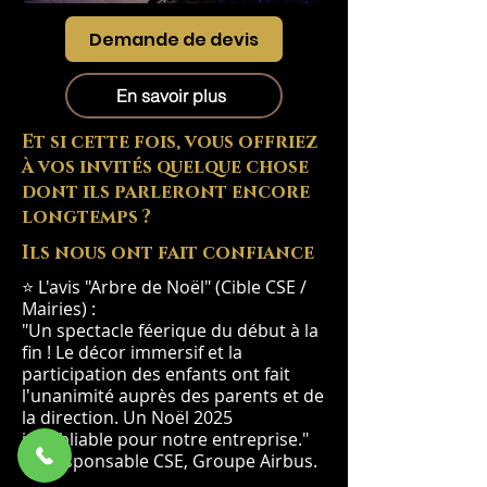
Demande de devis
En savoir plus
Et si cette fois, vous offriez
à vos invités quelque chose
dont ils parleront encore
longtemps ?
Ils nous ont fait confiance
⭐ L'avis "Arbre de Noël" (Cible CSE /
Mairies) :
"Un spectacle féerique du début à la
fin ! Le décor immersif et la
participation des enfants ont fait
l'unanimité auprès des parents et de
la direction. Un Noël 2025
inoubliable pour notre entreprise."
— Responsable CSE, Groupe Airbus.