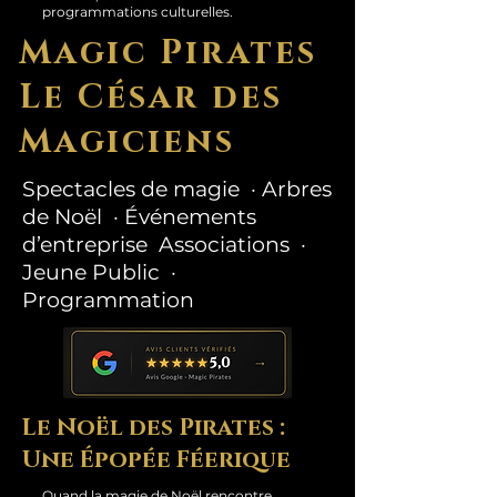
programmations culturelles.
Magic Pirates
Le César des
Magiciens
Spectacles de magie · Arbres
de Noël · Événements
d’entreprise Associations ·
Jeune Public ·
Programmation
Le Noël des Pirates :
Une Épopée Féerique
Quand la magie de Noël rencontre