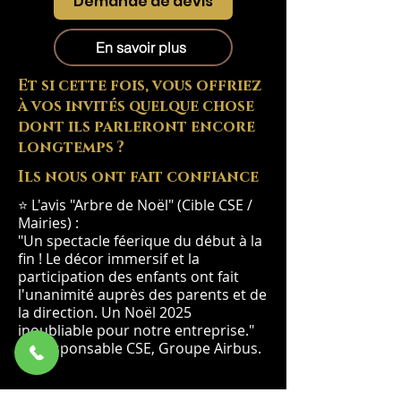
Demande de devis
En savoir plus
Et si cette fois, vous offriez
à vos invités quelque chose
dont ils parleront encore
longtemps ?
Ils nous ont fait confiance
⭐ L'avis "Arbre de Noël" (Cible CSE /
Mairies) :
"Un spectacle féerique du début à la
fin ! Le décor immersif et la
participation des enfants ont fait
l'unanimité auprès des parents et de
la direction. Un Noël 2025
inoubliable pour notre entreprise."
— Responsable CSE, Groupe Airbus.