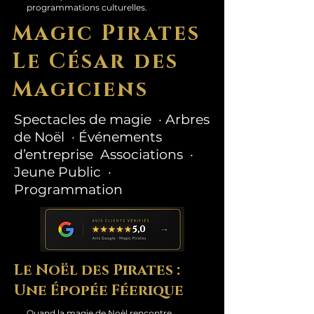
programmations culturelles.
Magic Pirates
Le César des
Magiciens
Spectacles de magie · Arbres
de Noël · Événements
d’entreprise Associations ·
Jeune Public ·
Programmation
Le Noël des Pirates :
Une Épopée Féerique
Quand la magie de Noël rencontre