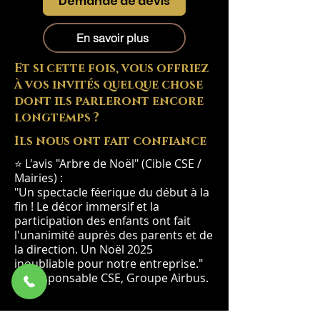
Demande de devis
En savoir plus
Et si cette fois, vous offriez
à vos invités quelque chose
dont ils parleront encore
longtemps ?
Ils nous ont fait confiance
⭐ L'avis "Arbre de Noël" (Cible CSE /
Mairies) :
"Un spectacle féerique du début à la
fin ! Le décor immersif et la
participation des enfants ont fait
l'unanimité auprès des parents et de
la direction. Un Noël 2025
inoubliable pour notre entreprise."
— Responsable CSE, Groupe Airbus.