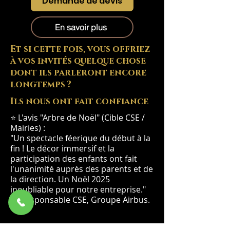
Demande de devis
En savoir plus
Et si cette fois, vous offriez
à vos invités quelque chose
dont ils parleront encore
longtemps ?
Ils nous ont fait confiance
⭐ L'avis "Arbre de Noël" (Cible CSE /
Mairies) :
"Un spectacle féerique du début à la
fin ! Le décor immersif et la
participation des enfants ont fait
l'unanimité auprès des parents et de
la direction. Un Noël 2025
inoubliable pour notre entreprise."
— Responsable CSE, Groupe Airbus.