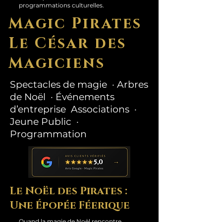
programmations culturelles.
Magic Pirates
Le César des
Magiciens
Spectacles de magie · Arbres
de Noël · Événements
d’entreprise Associations ·
Jeune Public ·
Programmation
Le Noël des Pirates :
Une Épopée Féerique
Quand la magie de Noël rencontre