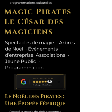
programmations culturelles.
Magic Pirates
Le César des
Magiciens
Spectacles de magie · Arbres
de Noël · Événements
d’entreprise Associations ·
Jeune Public ·
Programmation
Le Noël des Pirates :
Une Épopée Féerique
Quand la magie de Noël rencontre