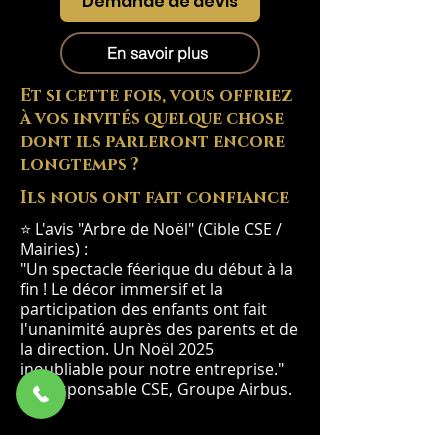
Demande de devis
En savoir plus
Et si cette fois, vous offriez
à vos invités quelque chose
dont ils parleront encore
longtemps ?
Ils nous ont fait confiance
⭐ L'avis "Arbre de Noël" (Cible CSE /
Mairies) :
"Un spectacle féerique du début à la
fin ! Le décor immersif et la
participation des enfants ont fait
l'unanimité auprès des parents et de
la direction. Un Noël 2025
inoubliable pour notre entreprise."
— Responsable CSE, Groupe Airbus.