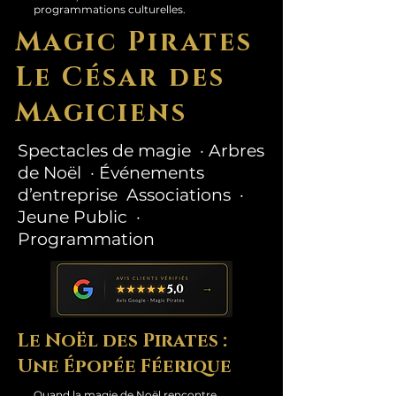
programmations culturelles.
Magic Pirates
Le César des
Magiciens
Spectacles de magie · Arbres
de Noël · Événements
d’entreprise Associations ·
Jeune Public ·
Programmation
Le Noël des Pirates :
Une Épopée Féerique
Quand la magie de Noël rencontre