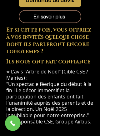
Demande de devis
En savoir plus
Et si cette fois, vous offriez
à vos invités quelque chose
dont ils parleront encore
longtemps ?
Ils nous ont fait confiance
⭐ L'avis "Arbre de Noël" (Cible CSE /
Mairies) :
"Un spectacle féerique du début à la
fin ! Le décor immersif et la
participation des enfants ont fait
l'unanimité auprès des parents et de
la direction. Un Noël 2025
inoubliable pour notre entreprise."
— Responsable CSE, Groupe Airbus.