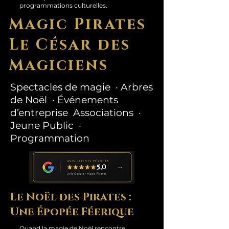
programmations culturelles.
Magic Pirates
Le César des
Magiciens
Spectacles de magie · Arbres
de Noël · Événements
d’entreprise Associations ·
Jeune Public ·
Programmation
Le Noël des Pirates :
Une Épopée Féerique
Quand la magie de Noël rencontre