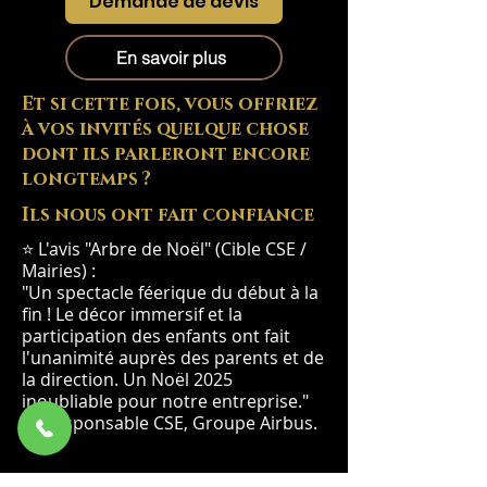
Demande de devis
En savoir plus
Et si cette fois, vous offriez
à vos invités quelque chose
dont ils parleront encore
longtemps ?
Ils nous ont fait confiance
⭐ L'avis "Arbre de Noël" (Cible CSE /
Mairies) :
"Un spectacle féerique du début à la
fin ! Le décor immersif et la
participation des enfants ont fait
l'unanimité auprès des parents et de
la direction. Un Noël 2025
inoubliable pour notre entreprise."
— Responsable CSE, Groupe Airbus.