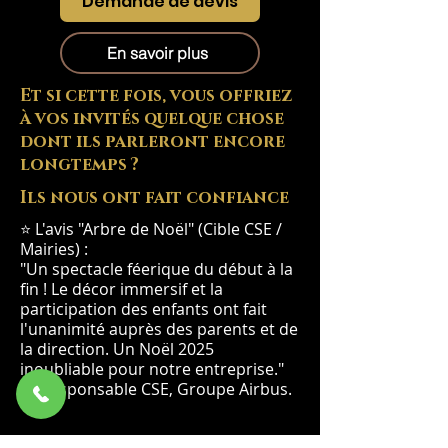
Demande de devis
En savoir plus
Et si cette fois, vous offriez
à vos invités quelque chose
dont ils parleront encore
longtemps ?
Ils nous ont fait confiance
⭐ L'avis "Arbre de Noël" (Cible CSE /
Mairies) :
"Un spectacle féerique du début à la
fin ! Le décor immersif et la
participation des enfants ont fait
l'unanimité auprès des parents et de
la direction. Un Noël 2025
inoubliable pour notre entreprise."
— Responsable CSE, Groupe Airbus.