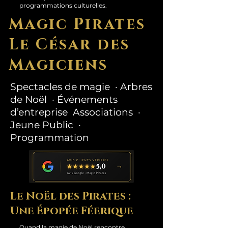
programmations culturelles.
Magic Pirates
Le César des
Magiciens
Spectacles de magie · Arbres
de Noël · Événements
d’entreprise Associations ·
Jeune Public ·
Programmation
Le Noël des Pirates :
Une Épopée Féerique
Quand la magie de Noël rencontre