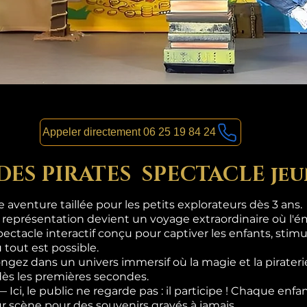
Appeler directement 06 25 19 84 24
 DES PIRATES SPECTACLE jeu
aventure taillée pour les petits explorateurs dès 3 ans.
 représentation devient un voyage extraordinaire où l'ém
pectacle interactif conçu pour captiver les enfants, stimul
 tout est possible.
gez dans un univers immersif où la magie et la pirateri
dès les premières secondes.
i, le public ne regarde pas : il participe ! Chaque enf
sur scène pour des souvenirs gravés à jamais.