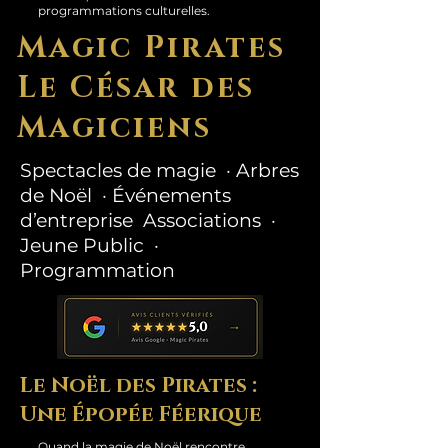
programmations culturelles.
Magic Pirates
Le César des
Magiciens
Spectacles de magie · Arbres
de Noël · Événements
d’entreprise Associations ·
Jeune Public ·
Programmation
Le Noël des Pirates :
Une Épopée Féerique
Quand la magie de Noël rencontre