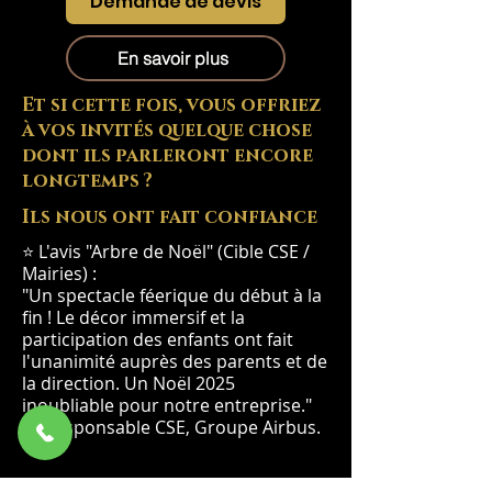
Demande de devis
En savoir plus
Et si cette fois, vous offriez
à vos invités quelque chose
dont ils parleront encore
longtemps ?
Ils nous ont fait confiance
⭐ L'avis "Arbre de Noël" (Cible CSE /
Mairies) :
"Un spectacle féerique du début à la
fin ! Le décor immersif et la
participation des enfants ont fait
l'unanimité auprès des parents et de
la direction. Un Noël 2025
inoubliable pour notre entreprise."
— Responsable CSE, Groupe Airbus.