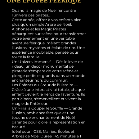
Une Épopée Féerique
Quand la magie de Noël rencontre
l'univers des pirates…
Cette année, offrez à vos enfants bien
plus qu'un simple Arbre de Noël.
Alphonse et les Magic Pirates
débarquent sur scène pour transformer
votre événement en une véritable
aventure féerique, mêlant grandes
illusions, mystères et éclats de rire. Une
expérience inoubliable, pensée pour
toute la famille.
Un Univers Immersif — Dès le lever de
rideau, un décor monumental de
piraterie s'empare de votre scène et
plonge petits et grands dans un monde
enchanteur hors du commun.
Les Enfants au Cœur de l'Histoire —
Grâce à une interactivité totale, chaque
enfant devient le héros de l'aventure. Ils
participent, s'émerveillent et vivent la
magie de l'intérieur.
Un Final à Couper le Souffle — Grande
illusion, ambiance féerique et une
touche de enchantement de Noël
garantie pour clore la représentation en
beauté.
Idéal pour : CSE, Mairies, Écoles et
Arbres de Noël Durée : 45 minutes à 1