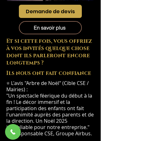
Demande de devis
En savoir plus
Et si cette fois, vous offriez
à vos invités quelque chose
dont ils parleront encore
longtemps ?
Ils nous ont fait confiance
⭐ L'avis "Arbre de Noël" (Cible CSE /
Mairies) :
"Un spectacle féerique du début à la
fin ! Le décor immersif et la
participation des enfants ont fait
l'unanimité auprès des parents et de
la direction. Un Noël 2025
inoubliable pour notre entreprise."
— Responsable CSE, Groupe Airbus.