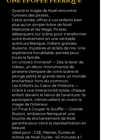
Une Épopée Féerique
Quand la magie de Noël rencontre
l'univers des pirates…
Cette année, offrez à vos enfants bien
plus qu'un simple Arbre de Noël.
Alphonse et les Magic Pirates
débarquent sur scène pour transformer
votre événement en une véritable
aventure féerique, mêlant grandes
illusions, mystères et éclats de rire. Une
expérience inoubliable, pensée pour
toute la famille.
Un Univers Immersif — Dès le lever de
rideau, un décor monumental de
piraterie s'empare de votre scène et
plonge petits et grands dans un monde
enchanteur hors du commun.
Les Enfants au Cœur de l'Histoire —
Grâce à une interactivité totale, chaque
enfant devient le héros de l'aventure. Ils
participent, s'émerveillent et vivent la
magie de l'intérieur.
Un Final à Couper le Souffle — Grande
illusion, ambiance féerique et une
touche de enchantement de Noël
garantie pour clore la représentation en
beauté.
Idéal pour : CSE, Mairies, Écoles et
Arbres de Noël Durée : 45 minutes à 1