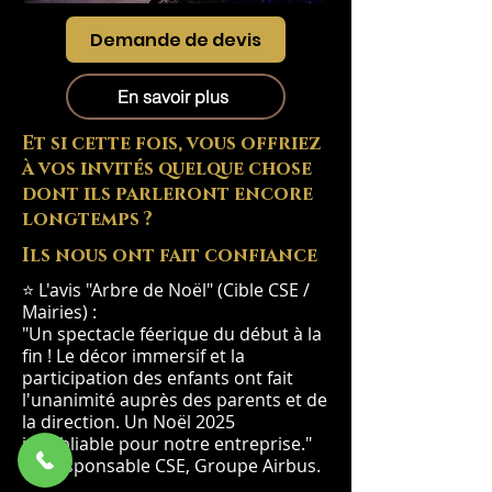
Demande de devis
En savoir plus
Et si cette fois, vous offriez
à vos invités quelque chose
dont ils parleront encore
longtemps ?
Ils nous ont fait confiance
⭐ L'avis "Arbre de Noël" (Cible CSE /
Mairies) :
"Un spectacle féerique du début à la
fin ! Le décor immersif et la
participation des enfants ont fait
l'unanimité auprès des parents et de
la direction. Un Noël 2025
inoubliable pour notre entreprise."
— Responsable CSE, Groupe Airbus.