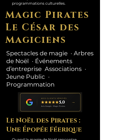
programmations culturelles.
Magic Pirates
Le César des
Magiciens
Spectacles de magie · Arbres
de Noël · Événements
d’entreprise Associations ·
Jeune Public ·
Programmation
Le Noël des Pirates :
Une Épopée Féerique
Quand la magie de Noël rencontre