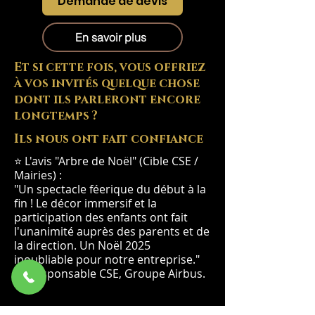
Demande de devis
En savoir plus
Et si cette fois, vous offriez
à vos invités quelque chose
dont ils parleront encore
longtemps ?
Ils nous ont fait confiance
⭐ L'avis "Arbre de Noël" (Cible CSE /
Mairies) :
"Un spectacle féerique du début à la
fin ! Le décor immersif et la
participation des enfants ont fait
l'unanimité auprès des parents et de
la direction. Un Noël 2025
inoubliable pour notre entreprise."
— Responsable CSE, Groupe Airbus.