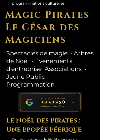
programmations culturelles.
Magic Pirates
Le César des
Magiciens
Spectacles de magie · Arbres
de Noël · Événements
d’entreprise Associations ·
Jeune Public ·
Programmation
Le Noël des Pirates :
Une Épopée Féerique
Quand la magie de Noël rencontre