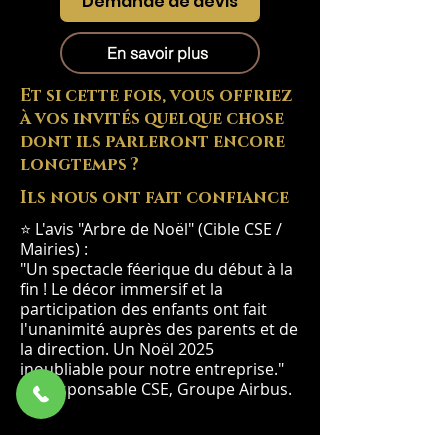
Demande de devis
En savoir plus
Et si cette fois, vous offriez
à vos invités quelque chose
dont ils parleront encore
longtemps ?
Ils nous ont fait confiance
⭐ L'avis "Arbre de Noël" (Cible CSE /
Mairies) :
"Un spectacle féerique du début à la
fin ! Le décor immersif et la
participation des enfants ont fait
l'unanimité auprès des parents et de
la direction. Un Noël 2025
inoubliable pour notre entreprise."
— Responsable CSE, Groupe Airbus.