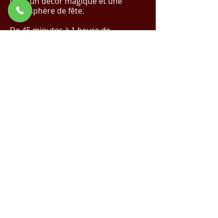
dans un décor magique et une
atmosphère de fête.
De 45 minutes à 1 heure de
spectacle.
✨ Réalisez Votre Événement de Rêve
avec Nous !
Cliquez Ici pour un Devis
Magique
✨
Demande de devis
Voir la vidéo sur YouTube
Spectacle de Noël |