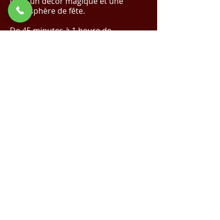
dans un décor magique et une
atmosphère de fête.
De 45 minutes à 1 heure de
spectacle.
✨ Réalisez Votre Événement de Rêve
avec Nous !
Cliquez Ici pour un Devis
Magique
✨
Demande de devis
Voir la vidéo sur YouTube
Spectacle de Noël |