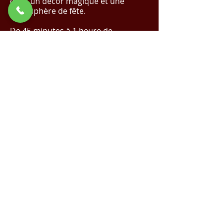
dans un décor magique et une
atmosphère de fête.
De 45 minutes à 1 heure de
spectacle.
✨ Réalisez Votre Événement de Rêve
avec Nous !
Cliquez Ici pour un Devis
Magique
✨
Demande de devis
Voir la vidéo sur YouTube
Spectacle de Noël |