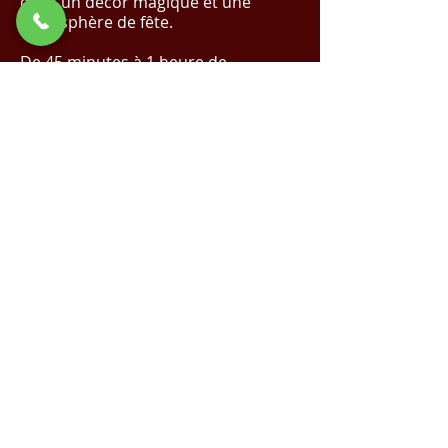
dans un décor magique et une
atmosphère de fête.
De 45 minutes à 1 heure de
spectacle.
✨ Réalisez Votre Événement de Rêve
avec Nous !
Cliquez Ici pour un Devis
Magique
✨
Demande de devis
Voir la vidéo sur YouTube
Spectacle de Noël |