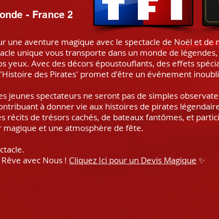
onde - France 2
 une aventure magique avec le spectacle de Noël et de m
ectacle unique vous transporte dans un monde de légendes,
os yeux. Avec des décors époustouflants, des effets spécia
'L'Histoire des Pirates' promet d'être un événement inoubli
es jeunes spectateurs ne seront pas de simples observateur
contribuant à donner vie aux histoires de pirates légendair
 récits de trésors cachés, de bateaux fantômes, et partici
or magique et une atmosphère de fête.
pectacle.
 Rêve avec Nous !
Cliquez Ici pour un Devis Magique
✨