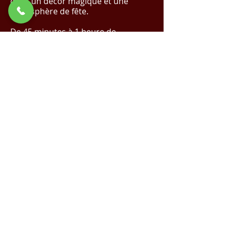
dans un décor magique et une
atmosphère de fête.
De 45 minutes à 1 heure de
spectacle.
✨ Réalisez Votre Événement de Rêve
avec Nous !
Cliquez Ici pour un Devis
Magique
✨
Demande de devis
Voir la vidéo sur YouTube
Spectacle de Noël |