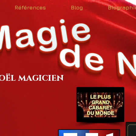
Références
Blog
Biographi
oël magicien