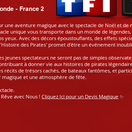
onde - France 2
 une aventure magique avec le spectacle de Noël et de m
ectacle unique vous transporte dans un monde de légendes,
os yeux. Avec des décors époustouflants, des effets spécia
'L'Histoire des Pirates' promet d'être un événement inoubli
es jeunes spectateurs ne seront pas de simples observateur
contribuant à donner vie aux histoires de pirates légendair
 récits de trésors cachés, de bateaux fantômes, et partici
or magique et une atmosphère de fête.
pectacle.
 Rêve avec Nous !
Cliquez Ici pour un Devis Magique
✨