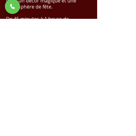
dans un décor magique et une
atmosphère de fête.
De 45 minutes à 1 heure de
spectacle.
✨ Réalisez Votre Événement de Rêve
avec Nous !
Cliquez Ici pour un Devis
Magique
✨
Demande de devis
Voir la vidéo sur YouTube
Spectacle de Noël |