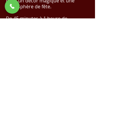
dans un décor magique et une
atmosphère de fête.
De 45 minutes à 1 heure de
spectacle.
✨ Réalisez Votre Événement de Rêve
avec Nous !
Cliquez Ici pour un Devis
Magique
✨
Demande de devis
Voir la vidéo sur YouTube
Spectacle de Noël |