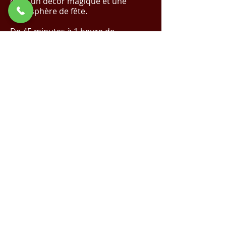
dans un décor magique et une
atmosphère de fête.
De 45 minutes à 1 heure de
spectacle.
✨ Réalisez Votre Événement de Rêve
avec Nous !
Cliquez Ici pour un Devis
Magique
✨
Demande de devis
Voir la vidéo sur YouTube
Spectacle de Noël |