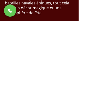
batailles navales épiques, tout cela
dans un décor magique et une
atmosphère de fête.
De 45 minutes à 1 heure de
spectacle.
✨ Réalisez Votre Événement de Rêve
avec Nous !
Cliquez Ici pour un Devis
Magique
✨
Demande de devis
Voir la vidéo sur YouTube