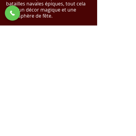
batailles navales épiques, tout cela
dans un décor magique et une
atmosphère de fête.
De 45 minutes à 1 heure de
spectacle.
✨ Réalisez Votre Événement de Rêve
avec Nous !
Cliquez Ici pour un Devis
Magique
✨
Demande de devis
Voir la vidéo sur YouTube