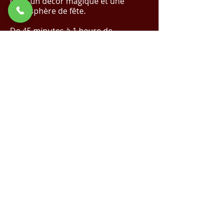
dans un décor magique et une
atmosphère de fête.
De 45 minutes à 1 heure de
spectacle.
✨ Réalisez Votre Événement de Rêve
avec Nous !
Cliquez Ici pour un Devis
Magique
✨
Demande de devis
Voir la vidéo sur YouTube
Spectacle de Noël |