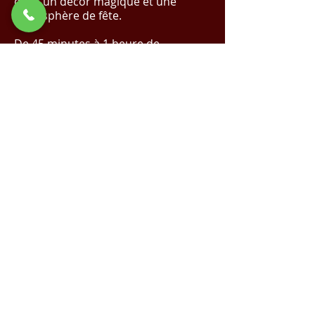
dans un décor magique et une
atmosphère de fête.
De 45 minutes à 1 heure de
spectacle.
✨ Réalisez Votre Événement de Rêve
avec Nous !
Cliquez Ici pour un Devis
Magique
✨
Demande de devis
Voir la vidéo sur YouTube
Spectacle de Noël |