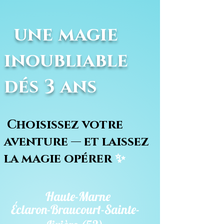
une magie
inoubliable
dés 3 ans
Choisissez votre
aventure — et laissez
la magie opérer
✨
Haute-Marne
Éclaron-Braucourt-Sainte-