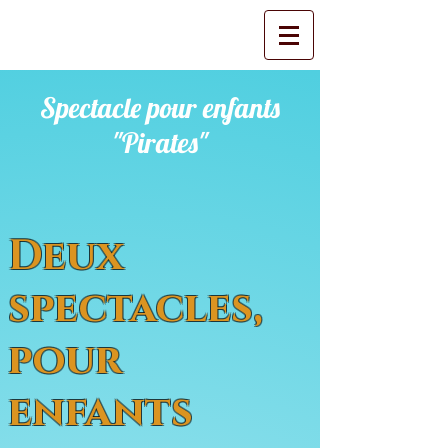
Spectacle pour enfants
"Pirates"
Deux
spectacles,
pour
enfants