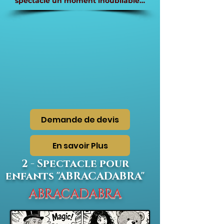
spectacle un moment inoubliable…
Demande de devis
En savoir Plus
2 - Spectacle pour
enfants "ABRACADABRA"
ABRACADABRA