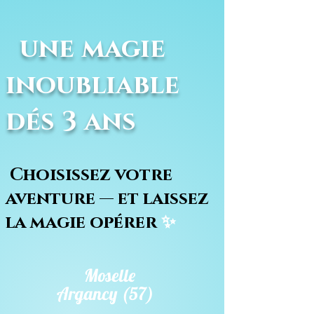
une magie
inoubliable
dés 3 ans
Choisissez votre
aventure — et laissez
la magie opérer
✨
Moselle
Argancy (57)