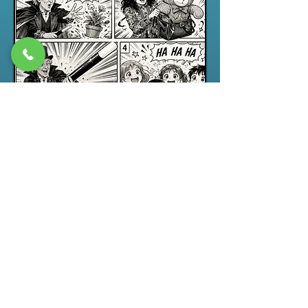
Spectacle jeune public
“ABRACADABRA”, un spectacle de
magie pour enfants drôle,