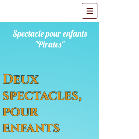
Spectacle pour enfants
"Pirates"
Deux
spectacles,
pour
enfants