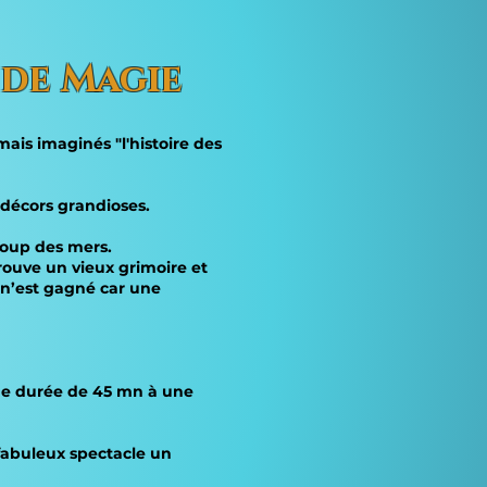
 de Magie
ais imaginés "l'histoire des
 décors grandioses.
 loup des mers.
rouve un vieux grimoire et
n n’est gagné car une
 une durée de 45 mn à une
 fabuleux spectacle un