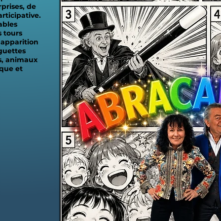
prises, de
rticipative.
ables
 tours
 apparition
guettes
s, animaux
que et