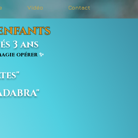
e
Vidéo
Contact
 enfants
s 3 ans
agie opérer
✨
tes"
CADABRA"