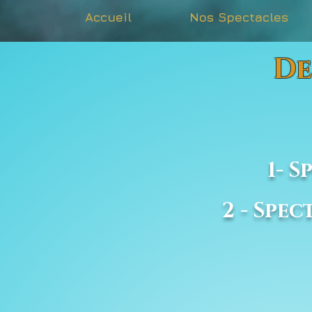
Accueil
Nos Spectacles
De
Chois
1- 
2 - Spe