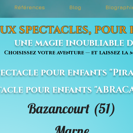
Références
Blog
Biographi
ux spectacles, pour
une magie inoubliable dé
issez votre aventure — et laissez la m
Spectacle pour enfants "Pira
ctacle pour enfants "ABRA
Bazancourt (51)
Marne