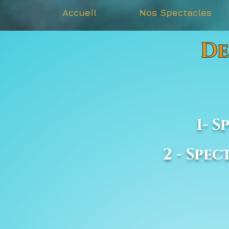
Accueil
Nos Spectacles
De
Chois
1- 
2 - Spe