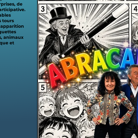
prises, de
rticipative.
ables
 tours
 apparition
guettes
s, animaux
que et