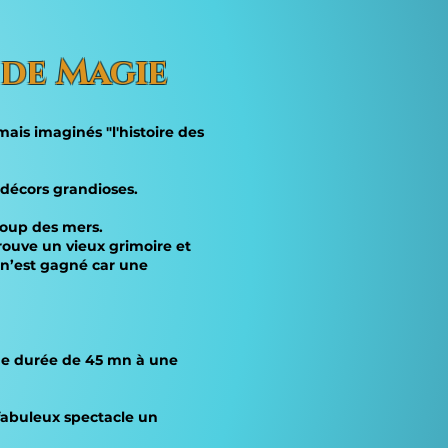
 de Magie
ais imaginés "l'histoire des
 décors grandioses.
 loup des mers.
rouve un vieux grimoire et
n n’est gagné car une
 une durée de 45 mn à une
 fabuleux spectacle un