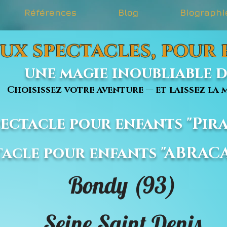
Références
Blog
Biographi
ux spectacles, pour
une magie inoubliable dé
issez votre aventure — et laissez la m
Spectacle pour enfants "Pira
ctacle pour enfants "ABRA
Bondy (93)
Seine Saint Denis