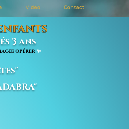
e
Vidéo
Contact
 enfants
s 3 ans
agie opérer
✨
tes"
CADABRA"