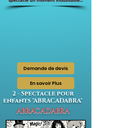
spectacle un moment inoubliable…
Demande de devis
En savoir Plus
2 - Spectacle pour
enfants "ABRACADABRA"
ABRACADABRA