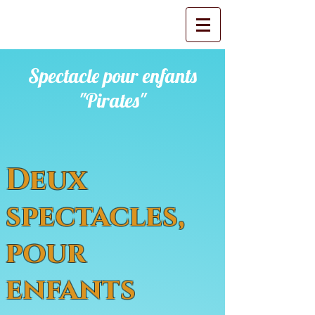
Spectacle pour enfants
"Pirates"
Deux
spectacles,
pour
enfants