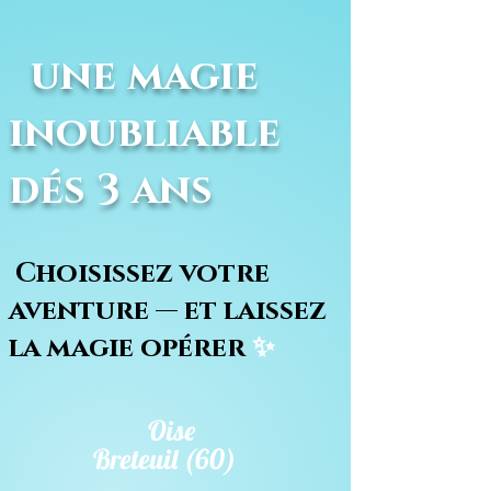
une magie
inoubliable
dés 3 ans
Choisissez votre
aventure — et laissez
la magie opérer
✨
Oise
Breteuil (60)