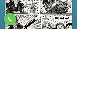
Spectacle jeune public
“ABRACADABRA”, un spectacle de
magie pour enfants drôle,