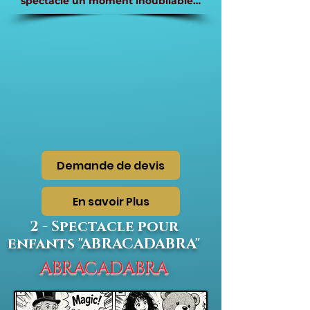
spectacle un moment inoubliable…
Demande de devis
En savoir Plus
2 - Spectacle pour
enfants "ABRACADABRA"
ABRACADABRA