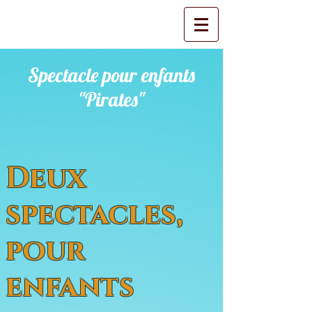
Spectacle pour enfants
"Pirates"
Deux
spectacles,
pour
enfants