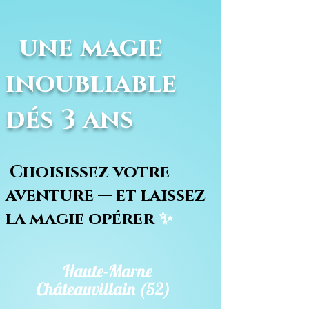
une magie
inoubliable
dés 3 ans
Choisissez votre
aventure — et laissez
la magie opérer
✨
Haute-Marne
Châteauvillain (52)