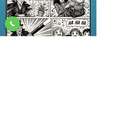
Spectacle jeune public
“ABRACADABRA”, un spectacle de
magie pour enfants drôle,