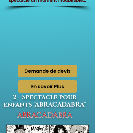
spectacle un moment inoubliable…
Demande de devis
En savoir Plus
2 - Spectacle pour
enfants "ABRACADABRA"
ABRACADABRA