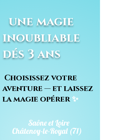
une magie
inoubliable
dés 3 ans
Choisissez votre
aventure — et laissez
la magie opérer
✨
Saône et Loire
Châtenoy-le-Royal (71)