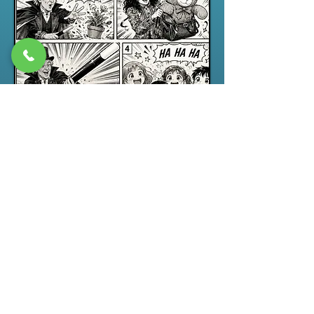
Spectacle jeune public
“ABRACADABRA”, un spectacle de
magie pour enfants drôle,