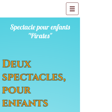
Spectacle pour enfants
"Pirates"
Deux
spectacles,
pour
enfants