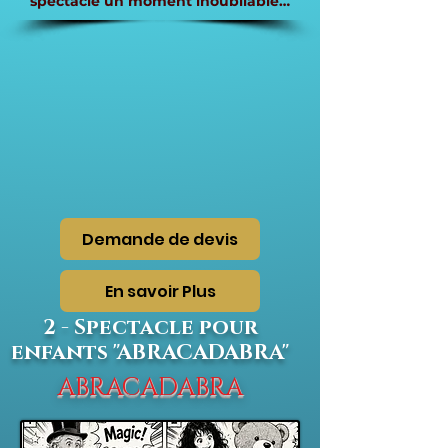
spectacle un moment inoubliable…
Demande de devis
En savoir Plus
2 - Spectacle pour
enfants "ABRACADABRA"
ABRACADABRA