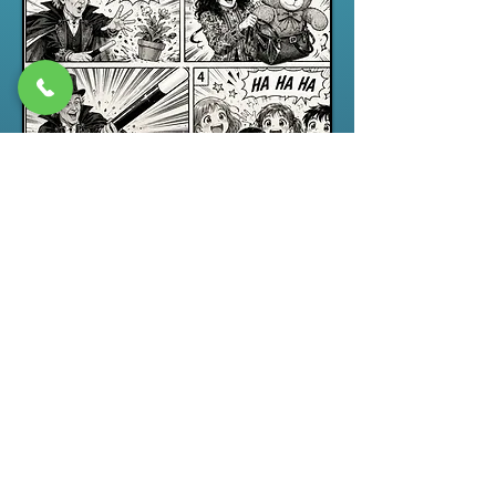
Spectacle jeune public
“ABRACADABRA”, un spectacle de
magie pour enfants drôle,