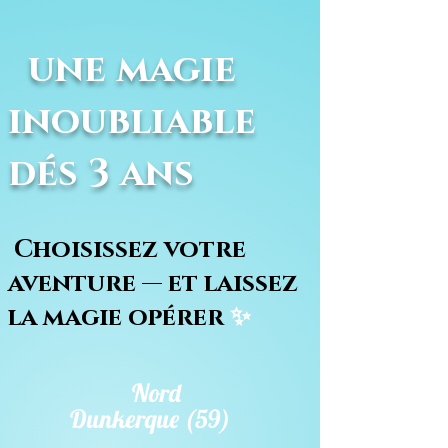
une magie
inoubliable
dés 3 ans
Choisissez votre
aventure — et laissez
la magie opérer
✨
Nord
Dunkerque (59)