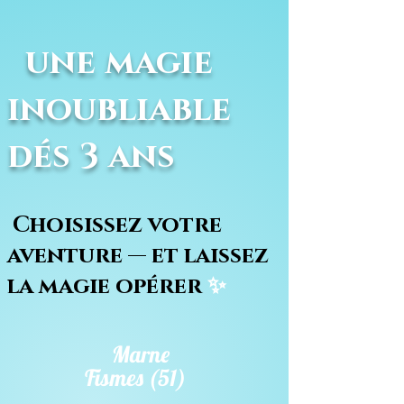
une magie
inoubliable
dés 3 ans
Choisissez votre
aventure — et laissez
la magie opérer
✨
Marne
Fismes (51)