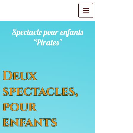
Spectacle pour enfants
"Pirates"
Deux
spectacles,
pour
enfants