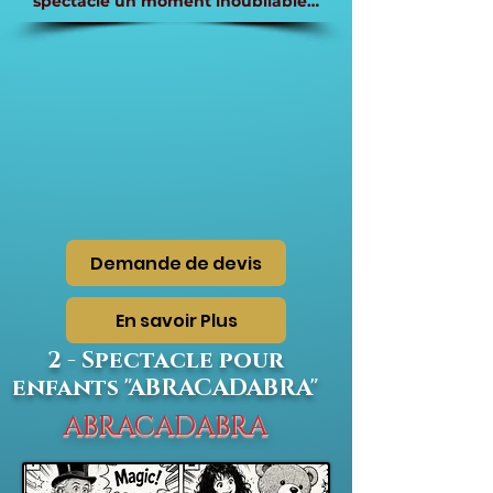
spectacle un moment inoubliable…
Demande de devis
En savoir Plus
2 - Spectacle pour
enfants "ABRACADABRA"
ABRACADABRA