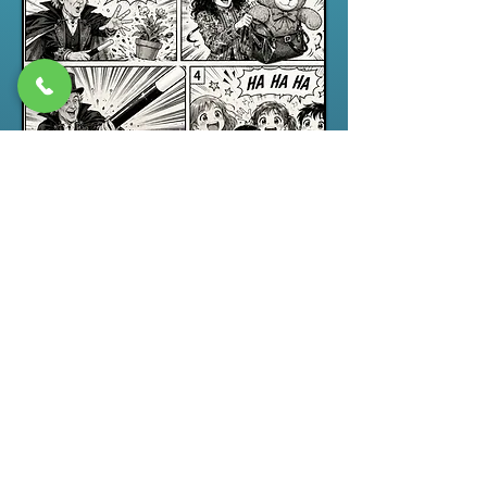
Spectacle jeune public
“ABRACADABRA”, un spectacle de
magie pour enfants drôle,