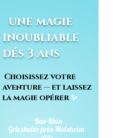
une magie
inoubliable
dés 3 ans
Choisissez votre
aventure — et laissez
la magie opérer
✨
Bas-Rhin
Griesheim-près-Molsheim