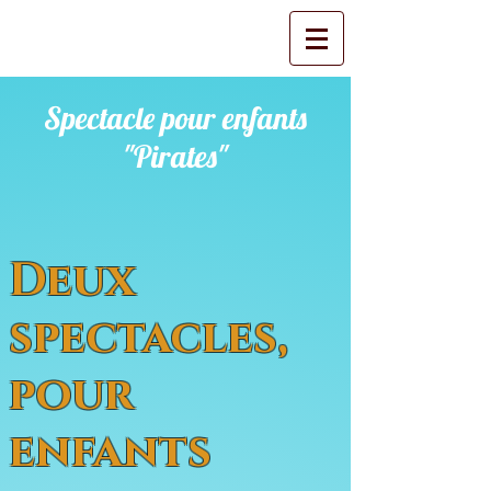
Spectacle pour enfants
"Pirates"
Deux
spectacles,
pour
enfants